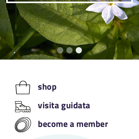
A gem of nature, crafted
A pathway in the hea
La tipica vegetazi
shop
visita guidata
become a member