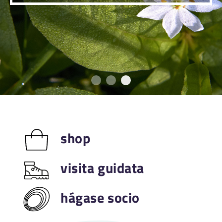
La joya natural fruto de
El recorrido en el co
La típica vegetaci
shop
visita guidata
hágase socio