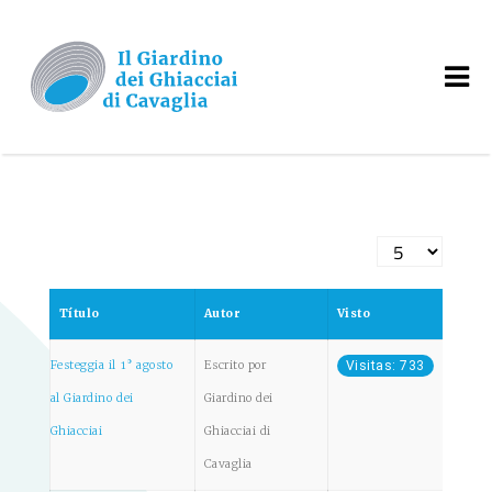
Cantidad a mostr
Título
Autor
Visto
Festeggia il 1° agosto
Escrito por
Visitas: 733
al Giardino dei
Giardino dei
Ghiacciai
Ghiacciai di
Cavaglia