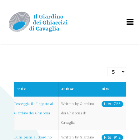
Display #
Title
Author
Hits
Festeggia il 1° agosto al
Written by Giardino
Hits: 726
Giardino dei Ghiacciai
dei Ghiacciai di
Cavaglia
Luna piena al Giardino
Written by Giardino
Hits: 912