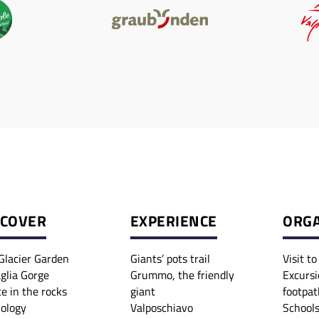
SCOVER
EXPERIENCE
ORGA
Glacier Garden
Giants’ pots trail
Visit t
glia Gorge
Grummo, the friendly
Excursi
ce in the rocks
giant
footpat
iology
Valposchiavo
Schools