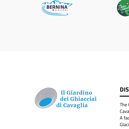
DI
The 
Cava
A fa
Glac