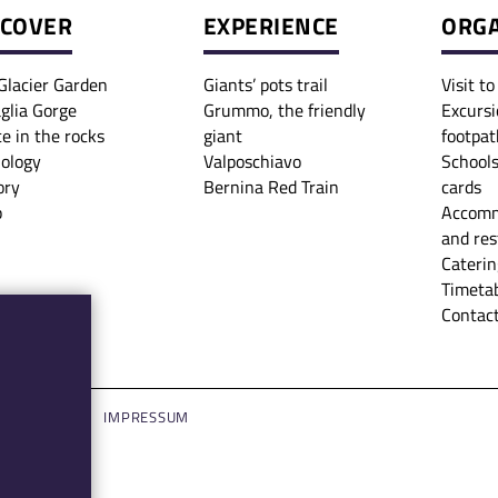
SCOVER
EXPERIENCE
ORGA
Glacier Garden
Giants’ pots trail
Visit t
glia Gorge
Grummo, the friendly
Excursi
ce in the rocks
giant
footpat
iology
Valposchiavo
Schools
ory
Bernina Red Train
cards
p
Accomm
and res
Caterin
Timetab
Contact
LOGIN
IMPRESSUM