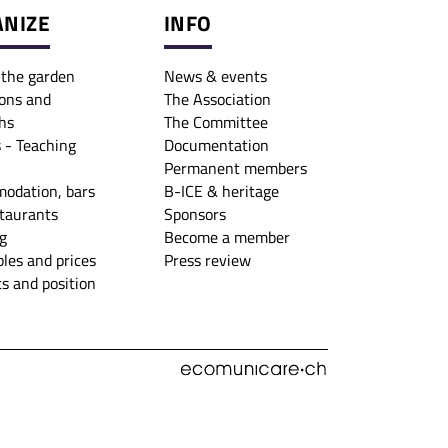
NIZE
INFO
o the garden
News & events
ons and
The Association
hs
The Committee
 - Teaching
Documentation
Permanent members
odation, bars
B-ICE & heritage
taurants
Sponsors
g
Become a member
les and prices
Press review
s and position