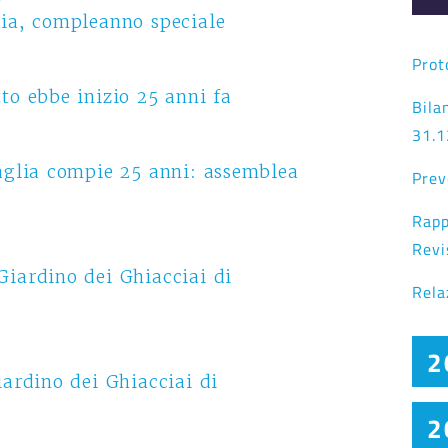
lia, compleanno speciale
Prot
to ebbe inizio 25 anni fa
Bila
31.1
vaglia compie 25 anni: assemblea
Prev
Rapp
Revi
Giardino dei Ghiacciai di
Rela
2
iardino dei Ghiacciai di
2
Prot