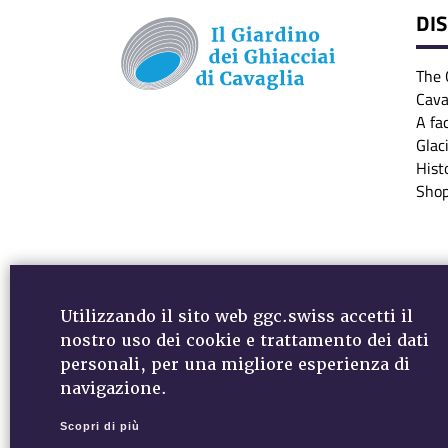
DI
The 
Cava
A fa
Glac
Hist
Sho
Utilizzando il sito web ggc.swiss accetti il
nostro uso dei cookie e trattamento dei dati
personali, per una migliore esperienza di
MEDIA - DOWNLOADS
VIDEO
NEWSLETTER
navigazione.
DATA PROTECTION
Scopri di più