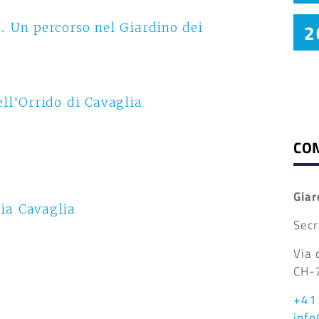
Bila
2
. Un percorso nel Giardino dei
Prot
31.1
Prot
Rela
Prot
Bila
ell'Orrido di Cavaglia
31.1
Rela
Rela
CO
Giar
ia Cavaglia
Secr
Via 
CH-7
+41
inf