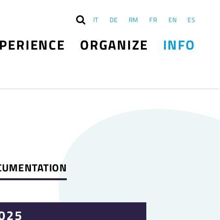
IT
DE
RM
FR
EN
ES
PERIENCE
ORGANIZE
INFO
CUMENTATION
025