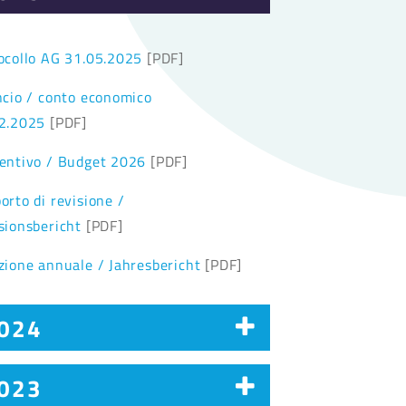
ocollo AG 31.05.2025
[PDF]
ncio / conto economico
2.2025
[PDF]
entivo / Budget 2026
[PDF]
orto di revisione /
sionsbericht
[PDF]
zione annuale / Jahresbericht
[PDF]
024
023
ocollo AG 18.05.2024
[PDF]