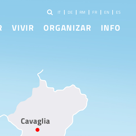
IT
DE
RM
FR
EN
ES
R
VIVIR
ORGANIZAR
INFO