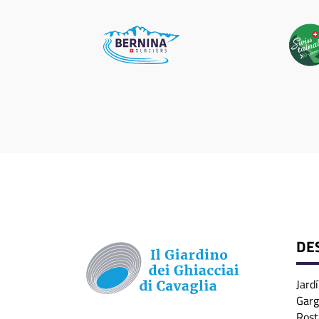
DE
Jardí
Garg
Rost