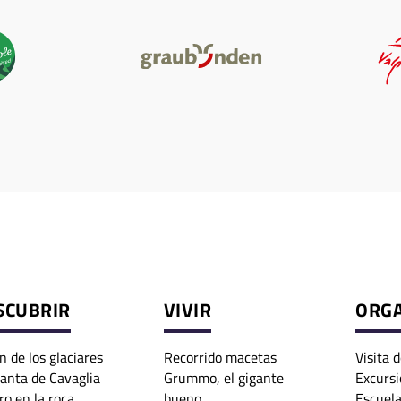
SCUBRIR
VIVIR
ORG
n de los glaciares
Recorrido macetas
Visita d
anta de Cavaglia
Grummo, el gigante
Excursi
ro en la roca
bueno
Escuela