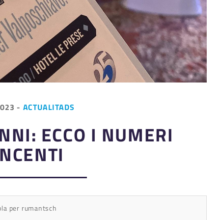
2023
-
ACTUALITADS
NNI: ECCO I NUMERI
INCENTI
bla per rumantsch