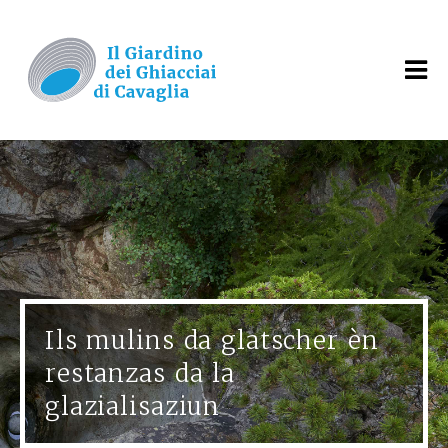
Ils mulins da glatscher èn
restanzas da la
glazialisaziun