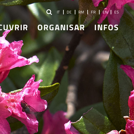
IT
DE
RM
FR
EN
ES
CUVRIR
ORGANISAR
INFOS