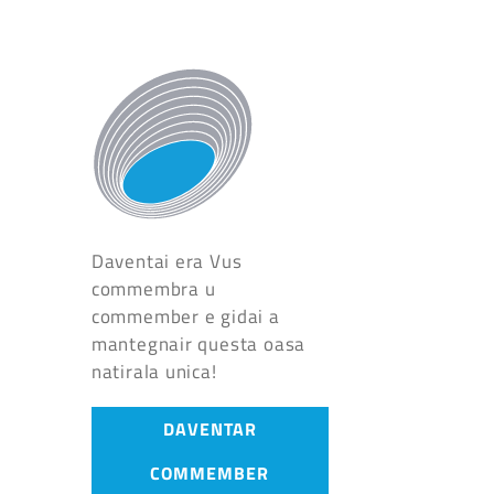
Daventai era Vus
commembra u
commember e gidai a
mantegnair questa oasa
natirala unica!
DAVENTAR
COMMEMBER