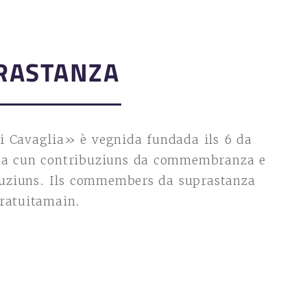
RASTANZA
i Cavaglia» è vegnida fundada ils 6 da
cha cun contribuziuns da commembranza e
ituziuns. Ils commembers da suprastanza
gratuitamain.