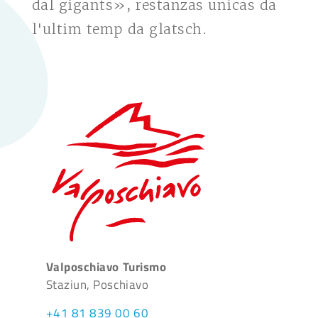
dal gigants», restanzas unicas da
l'ultim temp da glatsch.
Valposchiavo Turismo
Staziun, Poschiavo
+41 81 839 00 60