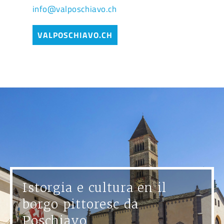
info@valposchiavo.ch
VALPOSCHIAVO.CH
Istorgia e cultura en il
borgo pittoresc da
Poschiavo