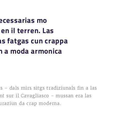
necessarias mo
en il terren. Las
as fatgas cun crappa
an a moda armonica
s – dals mirs sitgs tradiziunals fin a las
unt sur il Cavagliasco – mussan era las
vuraziun da crap moderna.