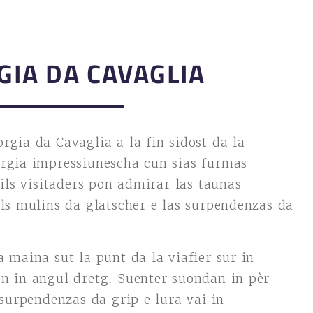
GIA DA CAVAGLIA
rgia da Cavaglia a la fin sidost da la
orgia impressiunescha cun sias furmas
 ils visitaders pon admirar las taunas
ils mulins da glatscher e las surpendenzas da
 maina sut la punt da la viafier sur in
en in angul dretg. Suenter suondan in pèr
 surpendenzas da grip e lura vai in