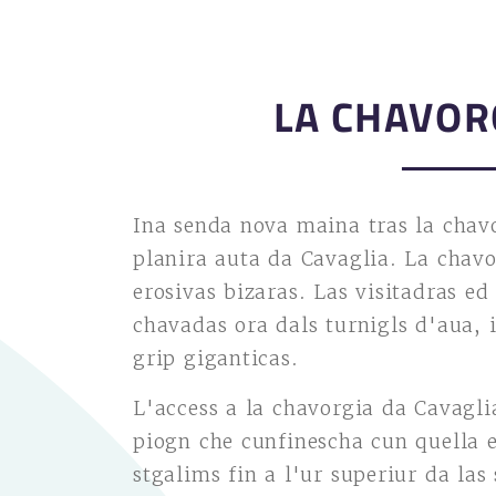
LA CHAVOR
Ina senda nova maina tras la chavo
planira auta da Cavaglia. La chav
erosivas bizaras. Las visitadras ed
chavadas ora dals turnigls d'aua, 
grip giganticas.
L'access a la chavorgia da Cavaglia
piogn che cunfinescha cun quella 
stgalims fin a l'ur superiur da las