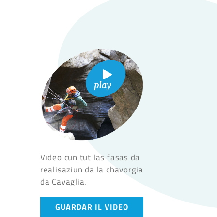
Video cun tut las fasas da
realisaziun da la chavorgia
da Cavaglia.
GUARDAR IL VIDEO