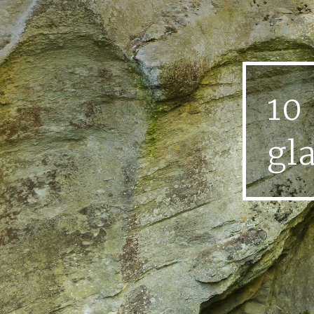
10
gl