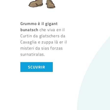
Grummo è il gigant
bunatsch
che viva en il
Curtin da glatschers da
Cavaglia e zuppa là er il
misteri da sias forzas
surnatiralas.
SCUVRIR