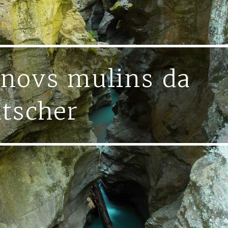
 novs mulins da
atscher