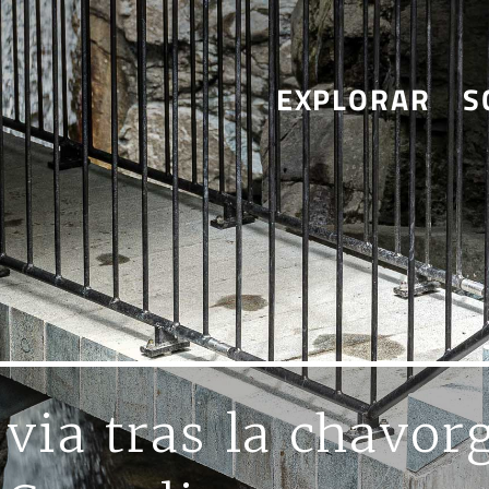
EXPLORAR
S
 via tras la chavor