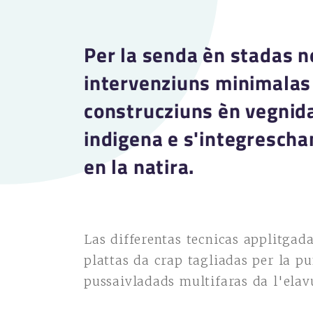
Per la senda èn stadas 
intervenziuns minimalas 
construcziuns èn vegnid
indigena e s'integresch
en la natira.
Las differentas tecnicas applitgada
plattas da crap tagliadas per la p
pussaivladads multifaras da l'ela