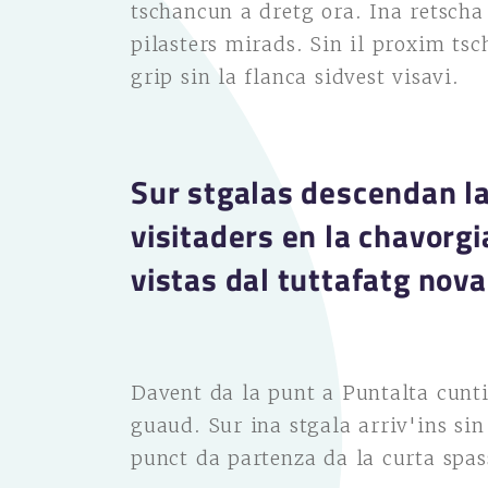
tschancun a dretg ora. Ina retsch
pilasters mirads. Sin il proxim ts
grip sin la flanca sidvest visavi.
Sur stgalas descendan las
visitaders en la chavorgi
vistas dal tuttafatg nov
Davent da la punt a Puntalta cunti
guaud. Sur ina stgala arriv'ins si
punct da partenza da la curta spa