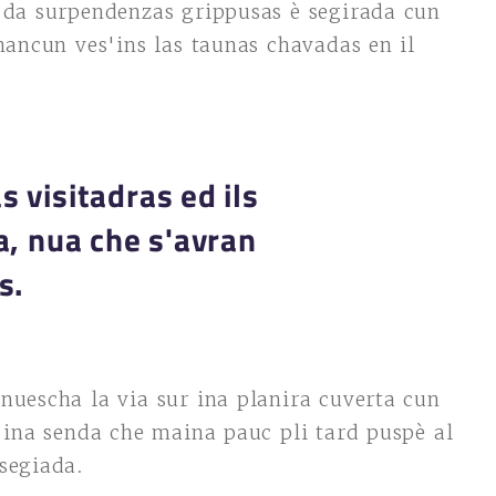
a da surpendenzas grippusas è segirada cun
chancun ves'ins las taunas chavadas en il
 visitadras ed ils
a, nua che s'avran
as.
nuescha la via sur ina planira cuverta cun
n ina senda che maina pauc pli tard puspè al
ssegiada.