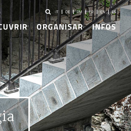
IT
DE
RM
FR
EN
ES
CUVRIR
ORGANISAR
INFOS
gia