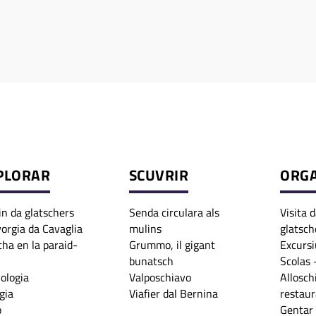
PLORAR
SCUVRIR
ORG
in da glatschers
Senda circulara als
Visita 
orgia da Cavaglia
mulins
glatsch
cha en la paraid-
Grummo, il gigant
Excursi
bunatsch
Scolas 
iologia
Valposchiavo
Allosch
gia
Viafier dal Bernina
restaur
p
Gentar 