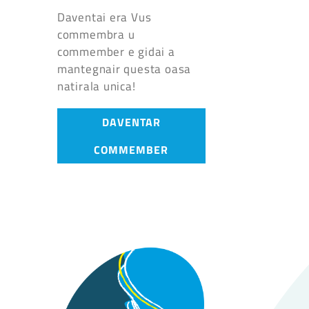
Daventai era Vus
commembra u
commember e gidai a
mantegnair questa oasa
natirala unica!
DAVENTAR
COMMEMBER