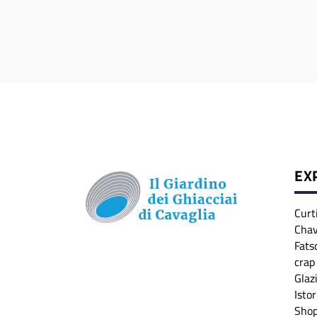
EX
Curt
Chav
Fats
crap
Glaz
Istor
Sho