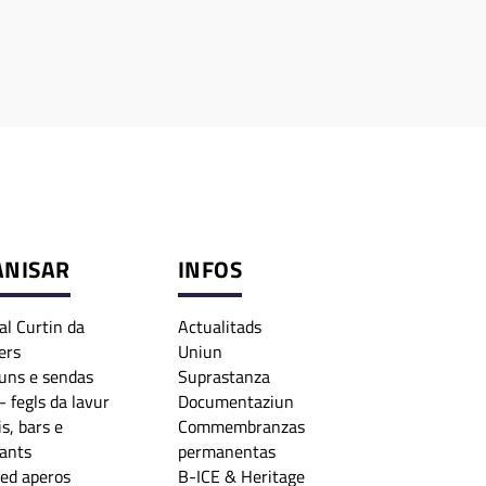
ANISAR
INFOS
dal Curtin da
Actualitads
ers
Uniun
uns e sendas
Suprastanza
– fegls da lavur
Documentaziun
is, bars e
Commembranzas
ants
permanentas
ed aperos
B-ICE & Heritage