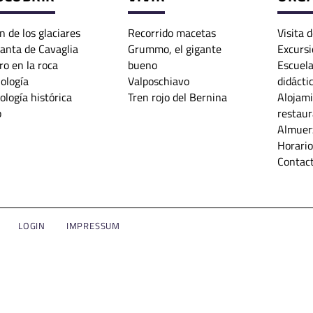
n de los glaciares
Recorrido macetas
Visita d
anta de Cavaglia
Grummo, el gigante
Excursi
ro en la roca
bueno
Escuela
iología
Valposchiavo
didácti
ología histórica
Tren rojo del Bernina
Alojami
p
restau
Almuerz
Horario
Contact
LOGIN
IMPRESSUM