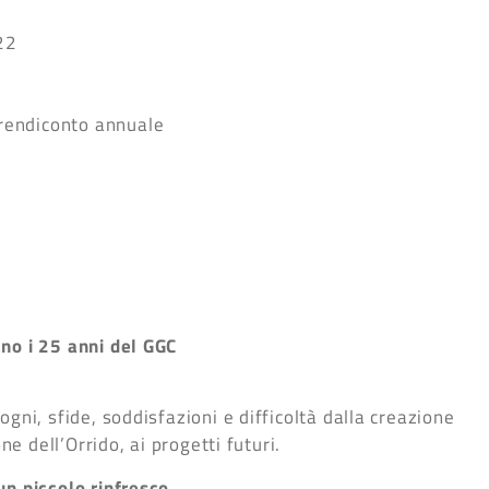
22
 rendiconto annuale
ano i
25 anni del GGC
gni, sfide, soddisfazioni e difficoltà dalla creazione
ne dell’Orrido, ai progetti futuri.
 un piccolo
rinfresco.