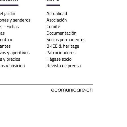
el jardín
Actualidad
ones y senderos
Asociación
s - Fichas
Comité
cas
Documentación
ento y
Socios permanentes
rantes
B-ICE & heritage
os y aperitivos
Patrocinadores
s y precios
Hágase socio
os y posición
Revista de prensa