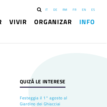
IT
DE
RM
FR
EN
ES
R
VIVIR
ORGANIZAR
INFO
QUIZÁ LE INTERESE
Festeggia il 1° agosto al
Giardino dei Ghiacciai