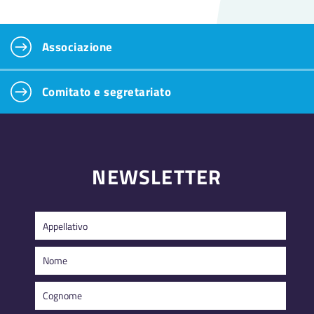
Attrattivo punto panoramico in varie direzioni;
Vicinanza a ferrovia e strada.
Facilità di accesso;
Entrata libera.
Associazione
A seguito dell'interessante perizia Beritelli, aumenta l'attenzione
per le marmitte e il giardino naturale delle Moti da Cavagliola. Si
forma un gruppo di idealisti, che più tardi si costituisce
Comitato e segretariato
nell'
Associazione Giardino dei Ghiacciai di Cavaglia
.
NEWSLETTER