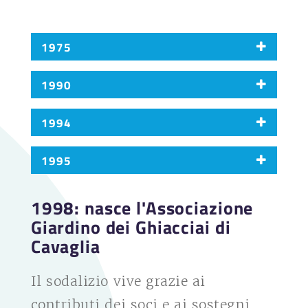
1975
1990
1994
1995
1998: nasce l'Associazione
Giardino dei Ghiacciai di
Cavaglia
Così si presentavano le marmitte prima di vuotarle. Erano piene di terriccio, sassi
Il sodalizio vive grazie ai
e acqua.
contributi dei soci e ai sostegni