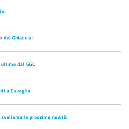
iai
o dei Ghiacciai
e ultime dal GGC
ti a Cavaglia
i sveliamo le prossime novità!