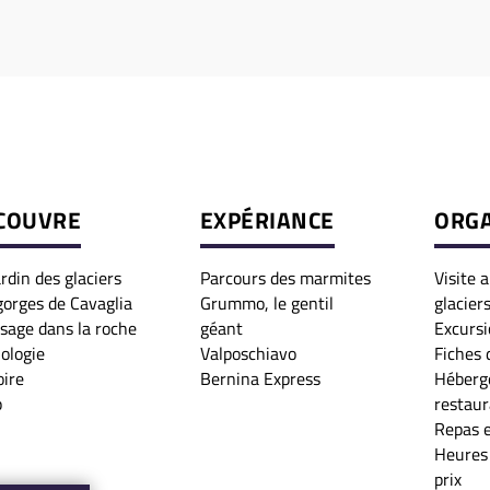
COUVRE
EXPÉRIANCE
ORGA
ardin des glaciers
Parcours des marmites
Visite 
gorges de Cavaglia
Grummo, le gentil
glacier
isage dans la roche
géant
Excursi
iologie
Valposchiavo
Fiches 
oire
Bernina Express
Héberg
p
restaur
Repas 
Heures 
prix