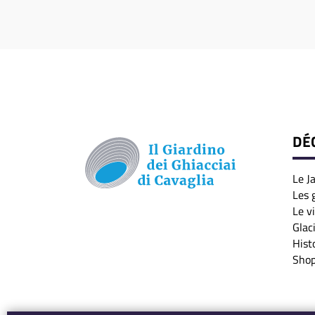
DÉ
Le J
Les 
Le v
Glac
Hist
Sho